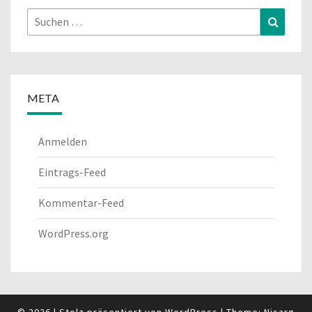
Suchen
Suchen
nach:
META
Anmelden
Eintrags-Feed
Kommentar-Feed
WordPress.org
© 2026
|
Stolz präsentiert von
WordPress
|
Theme:
Nisarg