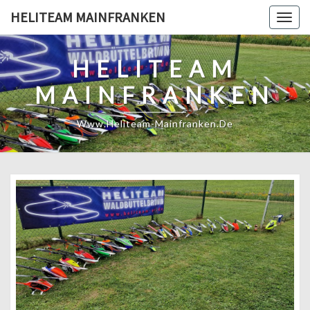
Skip
HELITEAM MAINFRANKEN
Togg
to
navig
content
HELITEAM
MAINFRANKEN
Www.heliteam-Mainfranken.de