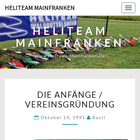
Skip
HELITEAM MAINFRANKEN
Togg
to
navig
content
HELITEAM
MAINFRANKEN
Www.heliteam-Mainfranken.de
DIE
DIE ANFÄNGE /
ANFÄNGE
VEREINSGRÜNDUNG
/
VEREINSGRÜNDUNG
Oktober 10, 1991
Basti