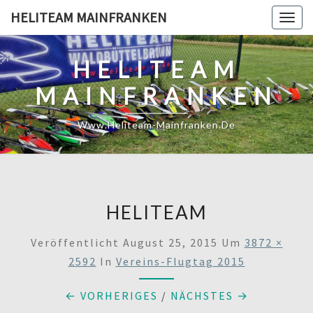
Skip
HELITEAM MAINFRANKEN
Togg
to
navig
content
HELITEAM
MAINFRANKEN
Www.heliteam-Mainfranken.de
HELITEAM
Veröffentlicht
August 25, 2015
Um
3872 ×
2592
In
Vereins-Flugtag 2015
← VORHERIGES
/
NÄCHSTES →