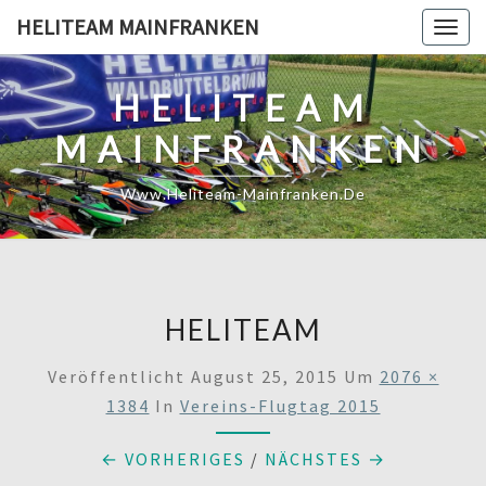
Skip
HELITEAM MAINFRANKEN
Togg
to
navig
content
HELITEAM
MAINFRANKEN
Www.heliteam-Mainfranken.de
HELITEAM
Veröffentlicht
August 25, 2015
Um
2076 ×
1384
In
Vereins-Flugtag 2015
← VORHERIGES
/
NÄCHSTES →