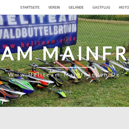
STARTSEITE
VEREIN
GELÄNDE
GASTFLUG
HISTO
EAM MAINF
Www.heliteam-Mainfranken.de