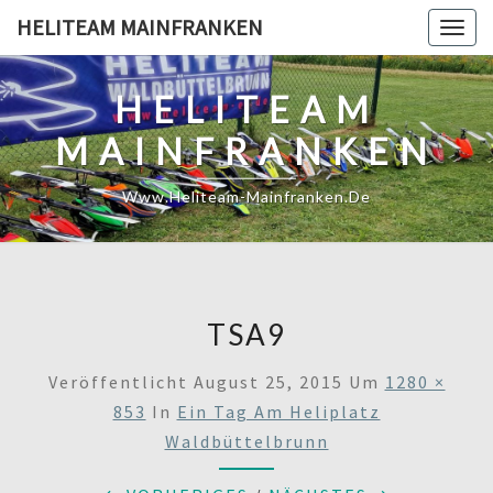
Skip
HELITEAM MAINFRANKEN
Togg
to
navig
content
HELITEAM
MAINFRANKEN
Www.heliteam-Mainfranken.de
TSA9
Veröffentlicht
August 25, 2015
Um
1280 ×
853
In
Ein Tag Am Heliplatz
Waldbüttelbrunn