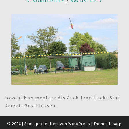
← VORHERIGES
/
NÄCHSTES →
Sowohl Kommentare Als Auch Trackbacks Sind
Derzeit Geschlossen.
© 2026
|
Stolz präsentiert von
WordPress
|
Theme:
Nisarg